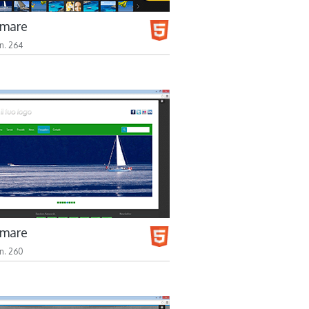
 mare
n. 264
 mare
n. 260